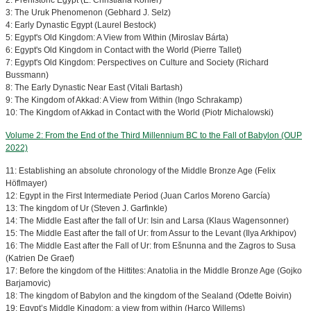
2: Prehistoric Egypt (E. Christiana Köhler)
3: The Uruk Phenomenon (Gebhard J. Selz)
4: Early Dynastic Egypt (Laurel Bestock)
5: Egypt's Old Kingdom: A View from Within (Miroslav Bárta)
6: Egypt's Old Kingdom in Contact with the World (Pierre Tallet)
7: Egypt's Old Kingdom: Perspectives on Culture and Society (Richard
Bussmann)
8: The Early Dynastic Near East (Vitali Bartash)
9: The Kingdom of Akkad: A View from Within (Ingo Schrakamp)
10: The Kingdom of Akkad in Contact with the World (Piotr Michalowski)
Volume 2: From the End of the Third Millennium BC to the Fall of Babylon (OUP
2022)
11: Establishing an absolute chronology of the Middle Bronze Age (Felix
Höflmayer)
12: Egypt in the First Intermediate Period (Juan Carlos Moreno García)
13: The kingdom of Ur (Steven J. Garfinkle)
14: The Middle East after the fall of Ur: Isin and Larsa (Klaus Wagensonner)
15: The Middle East after the fall of Ur: from Assur to the Levant (Ilya Arkhipov)
16: The Middle East after the Fall of Ur: from Ešnunna and the Zagros to Susa
(Katrien De Graef)
17: Before the kingdom of the Hittites: Anatolia in the Middle Bronze Age (Gojko
Barjamovic)
18: The kingdom of Babylon and the kingdom of the Sealand (Odette Boivin)
19: Egypt’s Middle Kingdom: a view from within (Harco Willems)