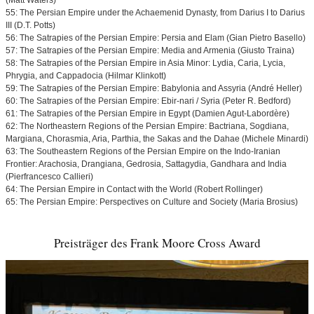
(Matt Waters)
55: The Persian Empire under the Achaemenid Dynasty, from Darius I to Darius
III (D.T. Potts)
56: The Satrapies of the Persian Empire: Persia and Elam (Gian Pietro Basello)
57: The Satrapies of the Persian Empire: Media and Armenia (Giusto Traina)
58: The Satrapies of the Persian Empire in Asia Minor: Lydia, Caria, Lycia,
Phrygia, and Cappadocia (Hilmar Klinkott)
59: The Satrapies of the Persian Empire: Babylonia and Assyria (André Heller)
60: The Satrapies of the Persian Empire: Ebir-nari / Syria (Peter R. Bedford)
61: The Satrapies of the Persian Empire in Egypt (Damien Agut-Labordère)
62: The Northeastern Regions of the Persian Empire: Bactriana, Sogdiana,
Margiana, Chorasmia, Aria, Parthia, the Sakas and the Dahae (Michele Minardi)
63: The Southeastern Regions of the Persian Empire on the Indo-Iranian
Frontier: Arachosia, Drangiana, Gedrosia, Sattagydia, Gandhara and India
(Pierfrancesco Callieri)
64: The Persian Empire in Contact with the World (Robert Rollinger)
65: The Persian Empire: Perspectives on Culture and Society (Maria Brosius)
Preisträger des Frank Moore Cross Award