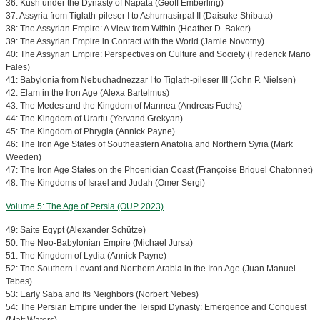
36: Kush under the Dynasty of Napata (Geoff Emberling)
37: Assyria from Tiglath-pileser I to Ashurnasirpal II (Daisuke Shibata)
38: The Assyrian Empire: A View from Within (Heather D. Baker)
39: The Assyrian Empire in Contact with the World (Jamie Novotny)
40: The Assyrian Empire: Perspectives on Culture and Society (Frederick Mario
Fales)
41: Babylonia from Nebuchadnezzar I to Tiglath-pileser III (John P. Nielsen)
42: Elam in the Iron Age (Alexa Bartelmus)
43: The Medes and the Kingdom of Mannea (Andreas Fuchs)
44: The Kingdom of Urartu (Yervand Grekyan)
45: The Kingdom of Phrygia (Annick Payne)
46: The Iron Age States of Southeastern Anatolia and Northern Syria (Mark
Weeden)
47: The Iron Age States on the Phoenician Coast (Françoise Briquel Chatonnet)
48: The Kingdoms of Israel and Judah (Omer Sergi)
Volume 5: The Age of Persia (OUP 2023)
49: Saite Egypt (Alexander Schütze)
50: The Neo-Babylonian Empire (Michael Jursa)
51: The Kingdom of Lydia (Annick Payne)
52: The Southern Levant and Northern Arabia in the Iron Age (Juan Manuel
Tebes)
53: Early Saba and Its Neighbors (Norbert Nebes)
54: The Persian Empire under the Teispid Dynasty: Emergence and Conquest