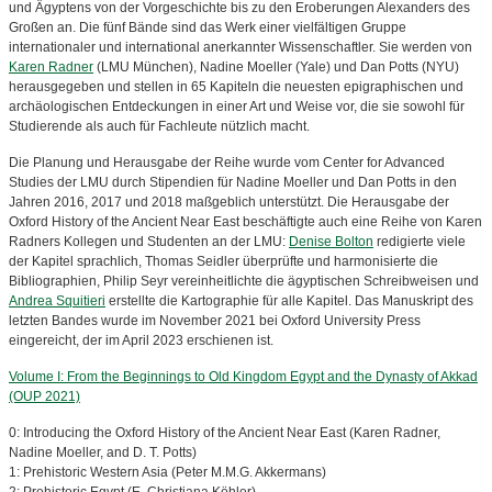
und Ägyptens von der Vorgeschichte bis zu den Eroberungen Alexanders des
Großen an. Die fünf Bände sind das Werk einer vielfältigen Gruppe
internationaler und international anerkannter Wissenschaftler. Sie werden von
Karen Radner
(LMU München), Nadine Moeller (Yale) und Dan Potts (NYU)
herausgegeben und stellen in 65 Kapiteln die neuesten epigraphischen und
archäologischen Entdeckungen in einer Art und Weise vor, die sie sowohl für
Studierende als auch für Fachleute nützlich macht.
Die Planung und Herausgabe der Reihe wurde vom Center for Advanced
Studies der LMU durch Stipendien für Nadine Moeller und Dan Potts in den
Jahren 2016, 2017 und 2018 maßgeblich unterstützt. Die Herausgabe der
Oxford History of the Ancient Near East beschäftigte auch eine Reihe von Karen
Radners Kollegen und Studenten an der LMU:
Denise Bolton
redigierte viele
der Kapitel sprachlich, Thomas Seidler überprüfte und harmonisierte die
Bibliographien, Philip Seyr vereinheitlichte die ägyptischen Schreibweisen und
Andrea Squitieri
erstellte die Kartographie für alle Kapitel. Das Manuskript des
letzten Bandes wurde im November 2021 bei Oxford University Press
eingereicht, der im April 2023 erschienen ist.
Volume I: From the Beginnings to Old Kingdom Egypt and the Dynasty of Akkad
(OUP 2021)
0: Introducing the Oxford History of the Ancient Near East (Karen Radner,
Nadine Moeller, and D. T. Potts)
1: Prehistoric Western Asia (Peter M.M.G. Akkermans)