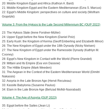
20: Middle Kingdom Egypt and Africa (Kathryn A. Bard)
21: Middle Kingdom Egypt and the Eastern Mediterranean (Ezra S. Marcus)
22: Egypt’s Middle Kingdom: perspectives on culture and society (Wolfram
Grajetzki)
Volume 3: From the Hyksos to the Late Second Millennium BC (OUP 2022)
23: The Hyksos State (Irene Forstner-Müller)
24: Upper Egypt before the New Kingdom (Daniel Polz)
25: Early Kush: the Kingdom of Kerma (Geoff Emberling and Elizabeth Minor)
26: The New Kingdom of Egypt under the 18th Dynasty (Nicky Nielsen)
27: The New Kingdom of Egypt under the Ramesside Dynasty (Kathlyn M.
Cooney)
28: Egypt’s New Kingdom in Contact with the World (Pierre Grandet)
29: Mittani and Its Empire (Eva von Dassow)
30: The Hittite Empire (Mark Weeden)
31: The Aegean in the Context of the Eastern Mediterranean World (Dimitri
Nakassis)
32: Assyria in the Late Bronze Age (Hervé Reculeau)
33: Kassite Babylonia (Susanne Paulus)
34: Elam in the Late Bronze Age (Behzad Mofidi-Nasrabadi)
Volume 4: The Age of Assyria (OUP 2023)
35: Egypt before the Saites (Jean Li)