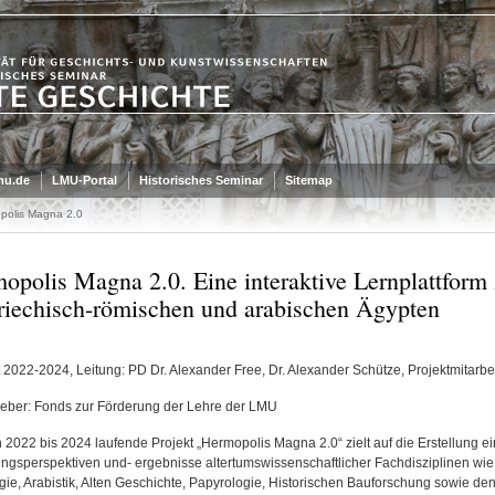
mu.de
LMU-Portal
Historisches Seminar
Sitemap
polis Magna 2.0
opolis Magna 2.0. Eine interaktive Lernplattform 
riechisch-römischen und arabischen Ägypten
t 2022-2024, Leitung: PD Dr. Alexander Free, Dr. Alexander Schütze, Projektmitarbe
eber: Fonds zur Förderung der Lehre der LMU
 2022 bis 2024 laufende Projekt „Hermopolis Magna 2.0“ zielt auf die Erstellung ein
ngsperspektiven und- ergebnisse altertumswissenschaftlicher Fachdisziplinen wie 
gie, Arabistik, Alten Geschichte, Papyrologie, Historischen Bauforschung sowie 