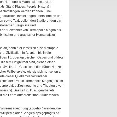
e von Hermopolis Magna stehen, auf der
s, Site & Places, People, History) im
 nachvollzogen werden können. Eine
edruckter Darstellungen überschreiten und
en sowie Textquellen den Studierenden ein
storischer Ereignisse und
lten der Bewohner von Hermopolis Magna als
 römischer und arabischer Herrschaft zu
e an, denn hier lässt sich eine Metropole
r Zivilisation in Ägypten bis in die
dt des 15. oberägyptischen Gaues und bildete
diesem Ort greifbar sind, dienen einer
diävistik, der Geschichte der frühen Neuzeit
her Fallbeispiele, wie sie sich nur selten an
ade dieser Quellenvielfalt und der
chichte der LMU in Hermopolis Magna, u.a. im
gsprojektes „Kosmogonie und Theologie von
rsity). Das seit 2015 aufgearbeitete
ür die Lehre aufbereitet und Studierenden
er Wissensaneignung „abgeholt“ werden, die
e Wikipedia oder GoogleMaps geprägt sind.