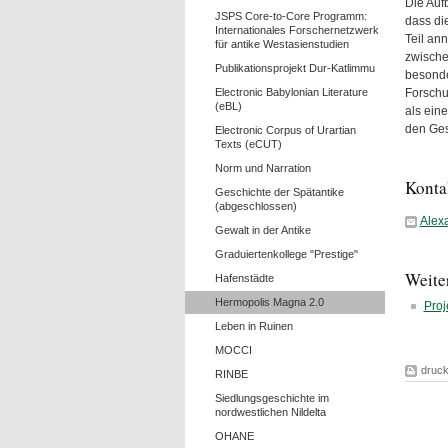
Die Auf
JSPS Core-to-Core Programm:
dass di
Internationales Forschernetzwerk
Teil ann
für antike Westasienstudien
zwische
Publikationsprojekt Dur-Katlimmu
besonde
Electronic Babylonian Literature
Forschu
(eBL)
als ein
den Ges
Electronic Corpus of Urartian
Texts (eCUT)
Norm und Narration
Konta
Geschichte der Spätantike
(abgeschlossen)
Alex
Gewalt in der Antike
Graduiertenkollege "Prestige"
Weite
Hafenstädte
Hermopolis Magna 2.0
Proj
Leben in Ruinen
MOCCI
druc
RINBE
Siedlungsgeschichte im
nordwestlichen Nildelta
OHANE