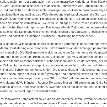
sollen. Im Zentrum der Lernplattform wird eine interaktive Karte der antiken Stätt
n, Orte, Objekte und historische Ereignisse im Rahmen von vier Hauptmodulen (Text
hen und räumlichen Kontext betrachtet sowie größere strukturelle Zusammenhänge
ge multimediale und multimodale Web-Umgebung wird dabei bewusst die Grenzen g
ie Vernetzung von historischen Ereignissen, Monumenten, archäologischen Objekt
lbares Verständnis vermitteln, auf welchen Grundlagen unsere Rekonstruktionen hi
eschichtlicher Entwicklungen ruhen. Das übergreifende Ziel ist es, die Lebenswe
beispiel für die Kultur und Geschichte Ägyptens unter pharaonischer, griechischer,
ieren und damit eine diachrone historische Entwicklung nachzuzeichnen.
lis Magna in Mittelägypten bietet sich für dieses Vorhaben in hervorragender Weis
, deren Überlieferung eine historische Rekonstruktion von den Anfängen pharaonische
rt ermöglicht. Die Stadt entwickelte sich im Laufe der Jahrhunderte zur Hauptsta
hrhunderte den zentralen Bezugspunkt der Region. Die Vielzahl an Quellen, die an 
Reihe altertumswissenschaftlicher Fachdisziplinen, aber auch der Arabistik, der Me
r Zeitgeschichte als ein einzigartiges Laboratorium quellenkundlicher und historisc
t in dieser konzentrierten Weise finden. Die Idee zu diesem Projekt entspringt ger
rigen Forschungen der Institute für Ägyptologie und Koptologie sowie für Alte Ges
des von der VolkswagenStiftung von 2015 bis 2020 geförderten Verbundforschun
lis Magna“ (LMU München, Roemer-Pelizaeus-Museum Hildesheim und Cairo Unive
material und die Ergebnisse seiner Auswertung sollen auf dieser neuen Plattform f
hiedlicher Fachrichtungen präsentiert werden.
erer innovativen Lernplattform sollen die Studierenden bei ihren Gewohnheiten d
igitale, vernetzte und zum Teil kartenbasierte Formen der Wissensaufbereitung wi