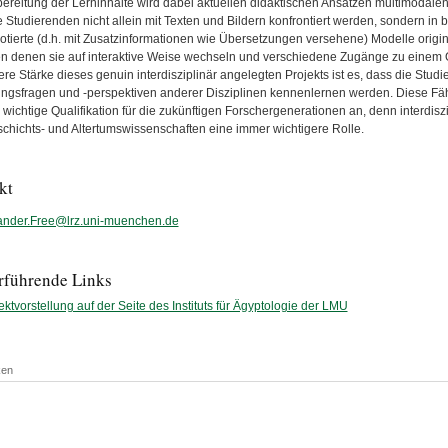
bereitung der Lerninhalte wird dabei aktuellen didaktischen Ansätzen multimodalen 
e Studierenden nicht allein mit Texten und Bildern konfrontiert werden, sondern 
otierte (d.h. mit Zusatzinformationen wie Übersetzungen versehene) Modelle origina
n denen sie auf interaktive Weise wechseln und verschiedene Zugänge zu einem 
re Stärke dieses genuin interdisziplinär angelegten Projekts ist es, dass die Studi
ngsfragen und -perspektiven anderer Disziplinen kennenlernen werden. Diese Fäh
e wichtige Qualifikation für die zukünftigen Forschergenerationen an, denn interdi
chichts- und Altertumswissenschaften eine immer wichtigere Rolle.
kt
ander.Free@lrz.uni-muenchen.de
rführende Links
ektvorstellung auf der Seite des Instituts für Ägyptologie der LMU
ken