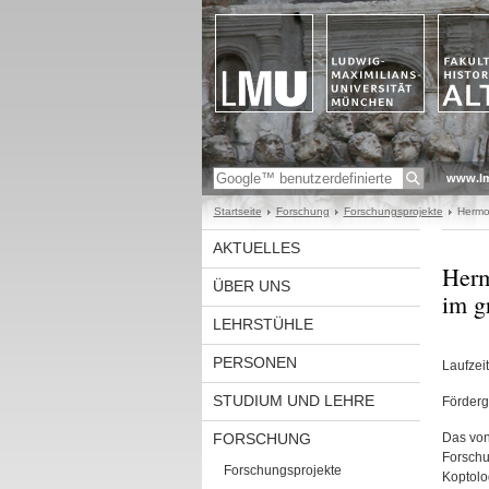
www.l
Startseite
Forschung
Forschungsprojekte
Hermo
AKTUELLES
Herm
ÜBER UNS
im g
LEHRSTÜHLE
PERSONEN
Laufzei
STUDIUM UND LEHRE
Förderg
FORSCHUNG
Das von
Forschu
Forschungsprojekte
Koptolo