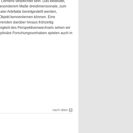
Lernens verpflichtet sein. Das bedeutet,
in besonderem Maße dreidimensionale, zum
ler Artefakte bereitgestellt werden,
Objekt kennenlernen können. Eine
erenden darüber hinaus frühzeitig
igkeit des Perspektivenwechsels sehen wir
sziplinäre Forschungsvorhaben spielen auch in
nach oben