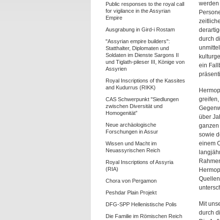
werden 
Public responses to the royal call
for vigilance in the Assyrian
Persone
Empire
zeitlic
Ausgrabung in Gird-i Rostam
derarti
durch d
"Assyrian empire builders":
unmitte
Statthalter, Diplomaten und
Soldaten im Dienste Sargons II
kulturg
und Tiglath-pileser III, Könige von
ein Fall
Assyrien
präsent
Royal Inscriptions of the Kassites
and Kudurrus (RIKK)
Hermopo
greifen
CAS Schwerpunkt "Siedlungen
zwischen Diversität und
Gegenwa
Homogenität”
über Ja
Neue archäologische
ganzen 
Forschungen in Assur
sowie de
einem Or
Wissen und Macht im
Neuassyrischen Reich
langjäh
Rahmen 
Royal Inscriptions of Assyria
(RIA)
Hermopo
Quellen
Chora von Pergamon
untersc
Peshdar Plain Projekt
Mit uns
DFG-SPP Hellenistische Polis
durch d
Die Familie im Römischen Reich