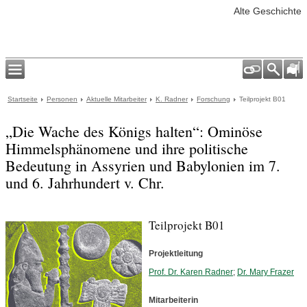
Alte Geschichte
Startseite
Personen
Aktuelle Mitarbeiter
K. Radner
Forschung
Teilprojekt B01
„Die Wache des Königs halten“: Ominöse
Himmelsphänomene und ihre politische
Bedeutung in Assyrien und Babylonien im 7.
und 6. Jahrhundert v. Chr.
Teilprojekt B01
Projektleitung
Prof. Dr. Karen Radner
;
Dr. Mary Frazer
Mitarbeiterin