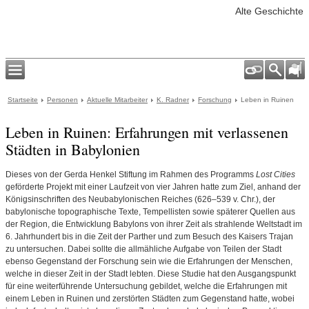
Alte Geschichte
Startseite
Personen
Aktuelle Mitarbeiter
K. Radner
Forschung
Leben in Ruinen
Leben in Ruinen: Erfahrungen mit verlassenen
Städten in Babylonien
Dieses von der Gerda Henkel Stiftung im Rahmen des Programms
Lost Cities
geförderte Projekt mit einer Laufzeit von vier Jahren hatte zum Ziel, anhand der
Königsinschriften des Neubabylonischen Reiches (626–539 v. Chr.), der
babylonische topographische Texte, Tempellisten sowie späterer Quellen aus
der Region, die Entwicklung Babylons von ihrer Zeit als strahlende Weltstadt im
6. Jahrhundert bis in die Zeit der Parther und zum Besuch des Kaisers Trajan
zu untersuchen. Dabei sollte die allmähliche Aufgabe von Teilen der Stadt
ebenso Gegenstand der Forschung sein wie die Erfahrungen der Menschen,
welche in dieser Zeit in der Stadt lebten. Diese Studie hat den Ausgangspunkt
für eine weiterführende Untersuchung gebildet, welche die Erfahrungen mit
einem Leben in Ruinen und zerstörten Städten zum Gegenstand hatte, wobei