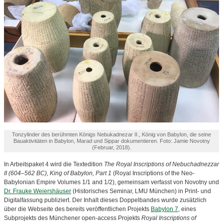
Tonzylinder des berühmten Königs Nebukadnezar II., König von Babylon, die seine
Bauaktivitäten in Babylon, Marad und Sippar dokumentieren. Foto: Jamie Novotny
(Februar, 2018).
In Arbeitspaket 4 wird die Textedition
The Royal Inscriptions of Nebuchadnezzar
II (604–562 BC), King of Babylon, Part 1
(Royal Inscriptions of the Neo-
Babylonian Empire Volumes 1/1 and 1/2), gemeinsam verfasst von Novotny und
Dr. Frauke Weiershäuser
(Historisches Seminar, LMU München) in Print- und
Digitalfassung publiziert. Der Inhalt dieses Doppelbandes wurde zusätzlich
über die Webseite des bereits veröffentlichen Projekts
Babylon 7
, eines
Subprojekts des Münchener open-access Projekts
Royal Inscriptions of