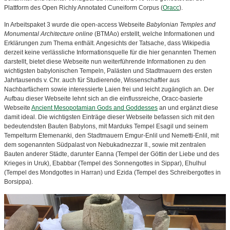
Plattform des Open Richly Annotated Cuneiform Corpus (
Oracc
).
In Arbeitspaket 3 wurde die open-access Webseite
Babylonian Temples and
Monumental Architecture online
(BTMAo) erstellt, welche Informationen und
Erklärungen zum Thema enthält. Angesichts der Tatsache, dass Wikipedia
derzeit keine verlässliche Informationsquelle für die hier genannten Themen
darstellt, bietet diese Webseite nun weiterführende Informationen zu den
wichtigsten babylonischen Tempeln, Palästen und Stadtmauern des ersten
Jahrtausends v. Chr. auch für Studierende, Wissenschaftler aus
Nachbarfächern sowie interessierte Laien frei und leicht zugänglich an. Der
Aufbau dieser Webseite lehnt sich an die einflussreiche, Oracc-basierte
Webseite
Ancient Mesopotamian Gods and Goddesses
an und ergänzt diese
damit ideal. Die wichtigsten Einträge dieser Webseite befassen sich mit den
bedeutendsten Bauten Babylons, mit Marduks Tempel Esagil und seinem
Tempelturm Etemenanki, den Stadtmauern Emgur-Enlil und Nemetti-Enlil, mit
dem sogenannten Südpalast von Nebukadnezzar II., sowie mit zentralen
Bauten anderer Städte, darunter Eanna (Tempel der Göttin der Liebe und des
Krieges in Uruk), Ebabbar (Tempel des Sonnengottes in Sippar), Ehulhul
(Tempel des Mondgottes in Harran) und Ezida (Tempel des Schreibergottes in
Borsippa).