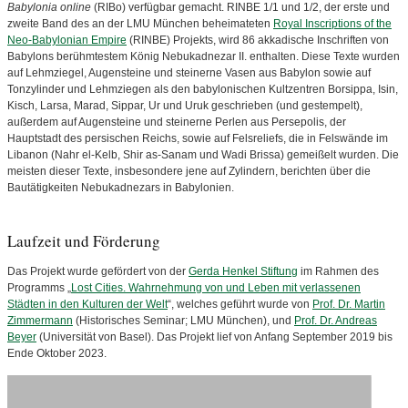
Babylonia online
(RIBo) verfügbar gemacht. RINBE 1/1 und 1/2, der erste und
zweite Band des an der LMU München beheimateten
Royal Inscriptions of the
Neo-Babylonian Empire
(RINBE) Projekts, wird 86 akkadische Inschriften von
Babylons berühmtestem König Nebukadnezar II. enthalten. Diese Texte wurden
auf Lehmziegel, Augensteine und steinerne Vasen aus Babylon sowie auf
Tonzylinder und Lehmziegen als den babylonischen Kultzentren Borsippa, Isin,
Kisch, Larsa, Marad, Sippar, Ur und Uruk geschrieben (und gestempelt),
außerdem auf Augensteine und steinerne Perlen aus Persepolis, der
Hauptstadt des persischen Reichs, sowie auf Felsreliefs, die in Felswände im
Libanon (Nahr el-Kelb, Shir as-Sanam und Wadi Brissa) gemeißelt wurden. Die
meisten dieser Texte, insbesondere jene auf Zylindern, berichten über die
Bautätigkeiten Nebukadnezars in Babylonien.
Laufzeit und Förderung
Das Projekt wurde gefördert von der
Gerda Henkel Stiftung
im Rahmen des
Programms „
Lost Cities. Wahrnehmung von und Leben mit verlassenen
Städten in den Kulturen der Welt
“, welches geführt wurde von
Prof. Dr. Martin
Zimmermann
(Historisches Seminar; LMU München), und
Prof. Dr. Andreas
Beyer
(Universität von Basel). Das Projekt lief von Anfang September 2019 bis
Ende Oktober 2023.