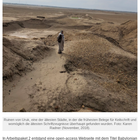
Ruinen von Uruk, eine der ältesten Städte, in der die frühesten Belege für Keilschrift und
womöglich die ältesten Schriftzeugnisse überhaupt gefunden wurden. Foto: Karen
Radner (November, 2018).
In Arbeitspaket 2 entstand eine open-access Webseite mit dem Titel Babylonian