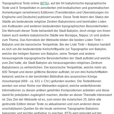
Topographical Texts online (
BTTo
), auf der 64 babylonische topographische
Texte und 8 Tempellisten in annotierten (mit lexikalischen und grammatischen
Anmerkungen versehenen) Editionen (Transliteration und Übersetzungen ins
Englische und Deutsche) publiziert wurden. Diese Texte feiern den Status der
Städte als bedeutende religiöse Zentren Babyloniens und beinhalten Listen
von Kultbauten und weiteren bedeutenden topographischen Besonderheiten.
Die Mehrzahl dieser Texte behandelt die Stadt Babylon, doch einige von ihnen
haben auch weitere babylonische Städte wie Borsippa, Nippur, Ur und andere
zum Thema. Das Kernstück der Webseite bilden die beiden Listen Tintir =
Babylon und die kanonische Tempelliste. Bei der Liste Tintir = Babylon handelt
es sich um die bedeutendste Keilschriftquelle zur Topographie von Babylon,
welche die heiligen Namen von Babylon, seine Tempel und andere
herausragende topographische Besonderheiten der Stadt auflistet und welche
zum Ziel hatte, die Stadt Babylon als herausragendes religiöses Zentrum
Babyloniens zu verherrlichen. Die kanonische Tempelliste, welche mehr als
600 Tempel und deren göttliche Besitzer auflistet, ist von drei Keilschrifttafeln
bekannt, welche in der berühmten Bibliothek des assyrischen Königs
Assurbanipal (669 - ca. 631 v. Chr.) gefunden wurden. Die Texteditionen
werden von einer Reihe von Webseiten ergänzt, welche weiterführende
Informationen zu diesen antiken gelehrten Kompositionen anbieten und diese
damit für jede/jeden zugänglich machen, die/der an dieser Thematik interessiert
ist. Das Ziel der Webseite ist es, zum einen die inzwischen 25 Jahre alte
gedruckte Edition dieser Texte zu aktualisieren und zum anderen diese
unschätzbaren Quellen für die heute verlorene Topographie Babylons
bekannter und leichter verfügbar zu machen. BTTo wird gehostet auf der