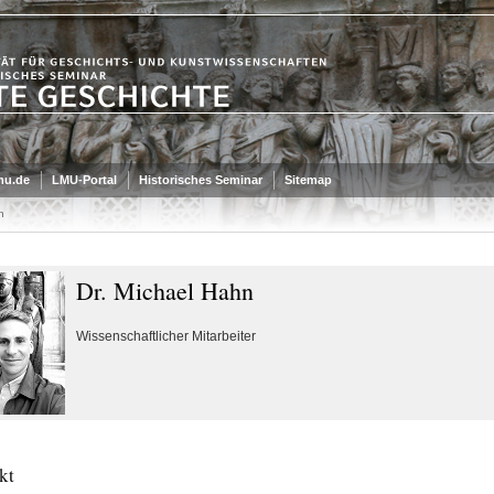
mu.de
LMU-Portal
Historisches Seminar
Sitemap
n
Dr. Michael Hahn
Wissenschaftlicher Mitarbeiter
kt