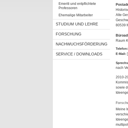
Emeriti und entpflichtete
Postad
Professoren
Histori
Alte Ge
Ehemalige Mitarbeiter
Geschwi
STUDIUM UND LEHRE
80539 
FORSCHUNG
Büroad
Raum K 
NACHWUCHSFÖRDERUNG
Telefon:
SERVICE / DOWNLOADS
E-Mail:
Sprechs
nach Ve
2010-20
Kommiss
sowie de
Ideenge
Forsch
Meine I
verschi
Ideenges
multipo