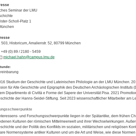
resse
sches Seminar der LMU
schichte
ster-Scholl-Platz 1
München
resse
503, Historicum, Amalienstr. 52, 80799 München
+49 (0) 89 / 2180 - 5459
michael.hahn@campus.lmu.de
tunde:
reinbarung
16 Studium der Geschichte und Lateinischen Philologie an der LMU München. 2016
ion für Alte Geschichte und Epigraphik des Deutschen Archäologischen Instituts (D
m Dipartimento di Civiltà e Forme del Sapere der Universität Pisa. 2021 Promotion.
schichte der Hanns-Seidel-Stiftung. Seit 2023 wissenschaftlicher Mitarbeiter am Le
ungsschwerpunkte
nteressens- und Forschungsschwerpunkte liegen in der Spätantike, dem frühen Chr
edenen Kulturen der römischen Mittelmeerwelt und ihrer Wechselwirkungen. Außerd
chichte und der Politik des Konflikts im sozialen, militärischen und religiösen Ko
lare Normensysteme antiker Kulturen und um die Art und Weise, wie diese Norme